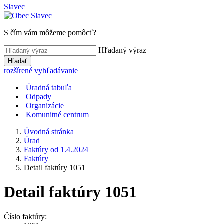
Slavec
S čím vám môžeme pomôcť?
Hľadaný výraz
Hľadať
rozšírené vyhľadávanie
Úradná tabuľa
Odpady
Organizácie
Komunitné centrum
Úvodná stránka
Úrad
Faktúry od 1.4.2024
Faktúry
Detail faktúry 1051
Detail faktúry 1051
Číslo faktúry: