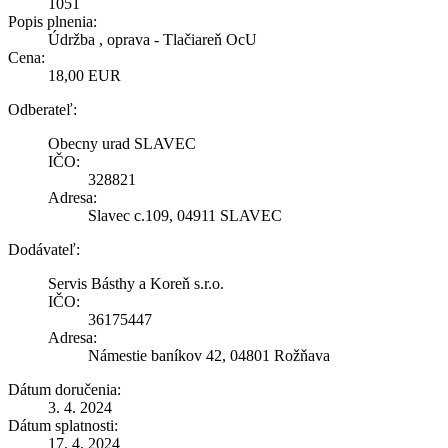
1051
Popis plnenia:
Údržba , oprava - Tlačiareň OcU
Cena:
18,00 EUR
Odberateľ:
Obecny urad SLAVEC
IČO:
328821
Adresa:
Slavec c.109, 04911 SLAVEC
Dodávateľ:
Servis Básthy a Koreň s.r.o.
IČO:
36175447
Adresa:
Námestie baníkov 42, 04801 Rožňava
Dátum doručenia:
3. 4. 2024
Dátum splatnosti:
17. 4. 2024