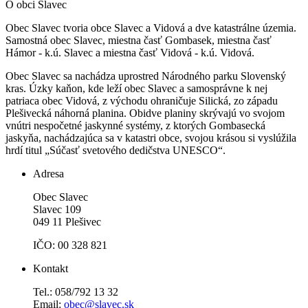
O obci Slavec
Obec Slavec tvoria obce Slavec a Vidová a dve katastrálne územia.
Samostná obec Slavec, miestna časť Gombasek, miestna časť
Hámor - k.ú. Slavec a miestna časť Vidová - k.ú. Vidová.
Obec Slavec sa nachádza uprostred Národného parku Slovenský
kras. Úzky kaňon, kde leží obec Slavec a samosprávne k nej
patriaca obec Vidová, z východu ohraničuje Silická, zo západu
Plešivecká náhorná planina. Obidve planiny skrývajú vo svojom
vnútri nespočetné jaskynné systémy, z ktorých Gombasecká
jaskyňa, nachádzajúca sa v katastri obce, svojou krásou si vyslúžila
hrdí titul „Súčasť svetového dedičstva UNESCO“.
Adresa
Obec Slavec
Slavec 109
049 11 Plešivec
IČO: 00 328 821
Kontakt
Tel.: 058/792 13 32
Email:
obec@slavec.sk