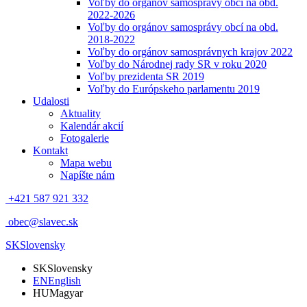
Voľby do orgánov samosprávy obcí na obd.
2022-2026
Voľby do orgánov samosprávy obcí na obd.
2018-2022
Voľby do orgánov samosprávnych krajov 2022
Voľby do Národnej rady SR v roku 2020
Voľby prezidenta SR 2019
Voľby do Európskeho parlamentu 2019
Udalosti
Aktuality
Kalendár akcií
Fotogalerie
Kontakt
Mapa webu
Napíšte nám
+421 587 921 332
obec@slavec.sk
SK
Slovensky
SK
Slovensky
EN
English
HU
Magyar