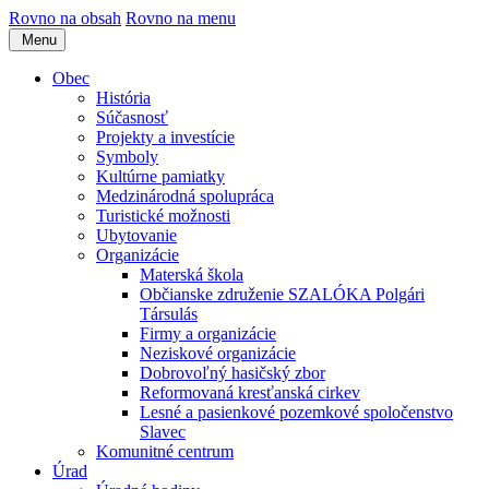
Rovno na obsah
Rovno na menu
Menu
Obec
História
Súčasnosť
Projekty a investície
Symboly
Kultúrne pamiatky
Medzinárodná spolupráca
Turistické možnosti
Ubytovanie
Organizácie
Materská škola
Občianske združenie SZALÓKA Polgári
Társulás
Firmy a organizácie
Neziskové organizácie
Dobrovoľný hasičský zbor
Reformovaná kresťanská cirkev
Lesné a pasienkové pozemkové spoločenstvo
Slavec
Komunitné centrum
Úrad