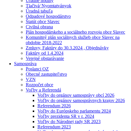
Úradné hodiny
Tlačivá⁄ Nyomtatványok
Úradná tabuľa
Odpadové hospodárstvo
Štatút obce Slavec
Civilná obrana
Plán hospodárskeho a sociálneho rozvoja obce Slavec
Komunitný plán sociálnych služieb obce Slavec na
obdobie 2018-2022
Zmluvy, Faktúry do 30.3.2024 , Objednávky
Faktúry od 1.4.2024
Verejné obstarávanie
Samospráva
Poslanci OZ
Obecné zastupiteľstvo
VZN
Rozpočet obce
Voľby a Referendá
Voľby do orgánov samosprávy obcí 2026
Voľby do orgánov samosprávnych krajov 2026
Referendum 2026
Voľby do Európskeho parlamentu 2024
Voľby prezidenta SR v r. 2024
Voľby do Národnej rady SR 2023
Referendum 2023