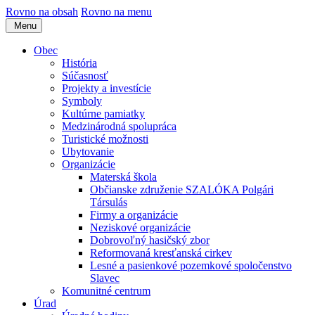
Rovno na obsah
Rovno na menu
Menu
Obec
História
Súčasnosť
Projekty a investície
Symboly
Kultúrne pamiatky
Medzinárodná spolupráca
Turistické možnosti
Ubytovanie
Organizácie
Materská škola
Občianske združenie SZALÓKA Polgári
Társulás
Firmy a organizácie
Neziskové organizácie
Dobrovoľný hasičský zbor
Reformovaná kresťanská cirkev
Lesné a pasienkové pozemkové spoločenstvo
Slavec
Komunitné centrum
Úrad