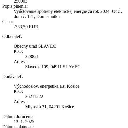
250003
Popis plnenia:
Vyúčtovanie spotreby elektrickej energie za rok 2024- OcÚ,
dom č. 121, Dom smútku
Cena:
-333,59 EUR
Odberateľ:
Obecny urad SLAVEC
IČO:
328821
Adresa:
Slavec c.109, 04911 SLAVEC
Dodávateľ:
Východoslov. energetika a.s. Košice
IČO:
36211222
Adresa:
Mlynská 31, 04291 Košice
Dátum doručenia:
13. 1. 2025
Dátum splatnosti: