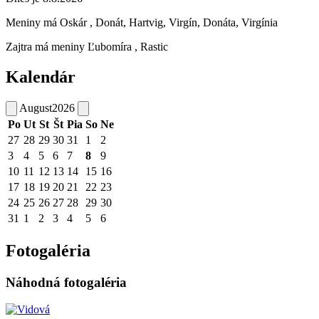
Meniny má
Oskár
, Donát, Hartvig, Virgín, Donáta, Virgínia
Zajtra má meniny
Ľubomíra
, Rastic
Kalendár
August
2026
Po
Ut
St
Št
Pia
So
Ne
27
28
29
30
31
1
2
3
4
5
6
7
8
9
10
11
12
13
14
15
16
17
18
19
20
21
22
23
24
25
26
27
28
29
30
31
1
2
3
4
5
6
Fotogaléria
Náhodná fotogaléria