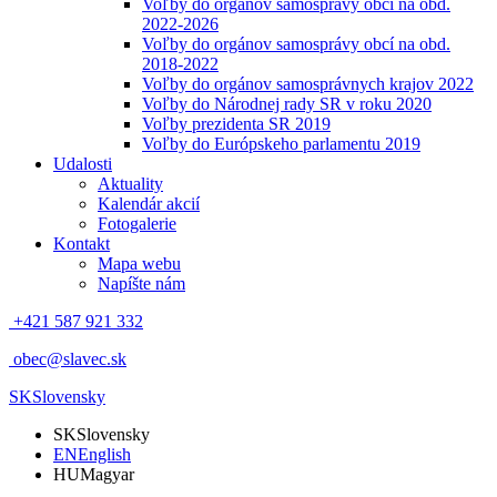
Voľby do orgánov samosprávy obcí na obd.
2022-2026
Voľby do orgánov samosprávy obcí na obd.
2018-2022
Voľby do orgánov samosprávnych krajov 2022
Voľby do Národnej rady SR v roku 2020
Voľby prezidenta SR 2019
Voľby do Európskeho parlamentu 2019
Udalosti
Aktuality
Kalendár akcií
Fotogalerie
Kontakt
Mapa webu
Napíšte nám
+421 587 921 332
obec@slavec.sk
SK
Slovensky
SK
Slovensky
EN
English
HU
Magyar