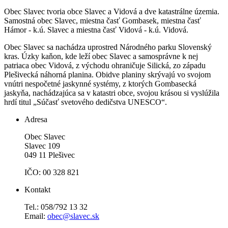
Obec Slavec tvoria obce Slavec a Vidová a dve katastrálne územia.
Samostná obec Slavec, miestna časť Gombasek, miestna časť
Hámor - k.ú. Slavec a miestna časť Vidová - k.ú. Vidová.
Obec Slavec sa nachádza uprostred Národného parku Slovenský
kras. Úzky kaňon, kde leží obec Slavec a samosprávne k nej
patriaca obec Vidová, z východu ohraničuje Silická, zo západu
Plešivecká náhorná planina. Obidve planiny skrývajú vo svojom
vnútri nespočetné jaskynné systémy, z ktorých Gombasecká
jaskyňa, nachádzajúca sa v katastri obce, svojou krásou si vyslúžila
hrdí titul „Súčasť svetového dedičstva UNESCO“.
Adresa
Obec Slavec
Slavec 109
049 11 Plešivec
IČO: 00 328 821
Kontakt
Tel.: 058/792 13 32
Email:
obec@slavec.sk