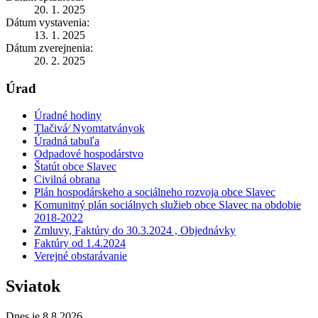
20. 1. 2025
Dátum vystavenia:
13. 1. 2025
Dátum zverejnenia:
20. 2. 2025
Úrad
Úradné hodiny
Tlačivá⁄ Nyomtatványok
Úradná tabuľa
Odpadové hospodárstvo
Štatút obce Slavec
Civilná obrana
Plán hospodárskeho a sociálneho rozvoja obce Slavec
Komunitný plán sociálnych služieb obce Slavec na obdobie
2018-2022
Zmluvy, Faktúry do 30.3.2024 , Objednávky
Faktúry od 1.4.2024
Verejné obstarávanie
Sviatok
Dnes je 8.8.2026