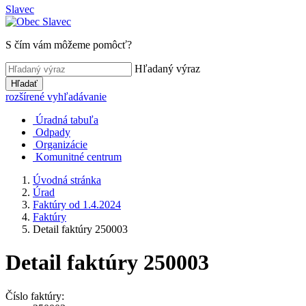
Slavec
S čím vám môžeme pomôcť?
Hľadaný výraz
Hľadať
rozšírené vyhľadávanie
Úradná tabuľa
Odpady
Organizácie
Komunitné centrum
Úvodná stránka
Úrad
Faktúry od 1.4.2024
Faktúry
Detail faktúry 250003
Detail faktúry 250003
Číslo faktúry: