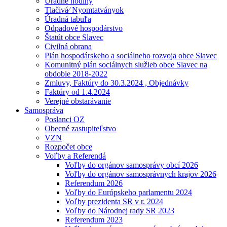
Úradné hodiny
Tlačivá⁄ Nyomtatványok
Úradná tabuľa
Odpadové hospodárstvo
Štatút obce Slavec
Civilná obrana
Plán hospodárskeho a sociálneho rozvoja obce Slavec
Komunitný plán sociálnych služieb obce Slavec na
obdobie 2018-2022
Zmluvy, Faktúry do 30.3.2024 , Objednávky
Faktúry od 1.4.2024
Verejné obstarávanie
Samospráva
Poslanci OZ
Obecné zastupiteľstvo
VZN
Rozpočet obce
Voľby a Referendá
Voľby do orgánov samosprávy obcí 2026
Voľby do orgánov samosprávnych krajov 2026
Referendum 2026
Voľby do Európskeho parlamentu 2024
Voľby prezidenta SR v r. 2024
Voľby do Národnej rady SR 2023
Referendum 2023