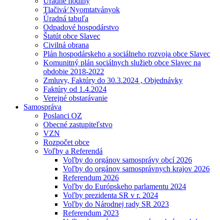
Úradné hodiny
Tlačivá⁄ Nyomtatványok
Úradná tabuľa
Odpadové hospodárstvo
Štatút obce Slavec
Civilná obrana
Plán hospodárskeho a sociálneho rozvoja obce Slavec
Komunitný plán sociálnych služieb obce Slavec na
obdobie 2018-2022
Zmluvy, Faktúry do 30.3.2024 , Objednávky
Faktúry od 1.4.2024
Verejné obstarávanie
Samospráva
Poslanci OZ
Obecné zastupiteľstvo
VZN
Rozpočet obce
Voľby a Referendá
Voľby do orgánov samosprávy obcí 2026
Voľby do orgánov samosprávnych krajov 2026
Referendum 2026
Voľby do Európskeho parlamentu 2024
Voľby prezidenta SR v r. 2024
Voľby do Národnej rady SR 2023
Referendum 2023