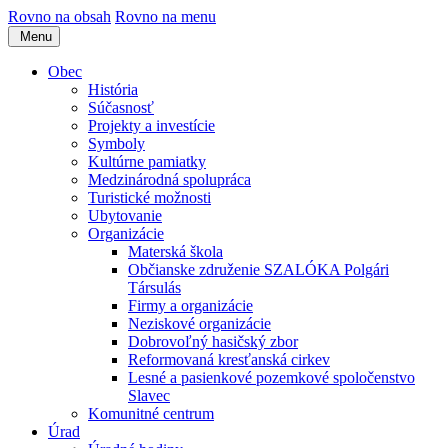
Rovno na obsah
Rovno na menu
Menu
Obec
História
Súčasnosť
Projekty a investície
Symboly
Kultúrne pamiatky
Medzinárodná spolupráca
Turistické možnosti
Ubytovanie
Organizácie
Materská škola
Občianske združenie SZALÓKA Polgári
Társulás
Firmy a organizácie
Neziskové organizácie
Dobrovoľný hasičský zbor
Reformovaná kresťanská cirkev
Lesné a pasienkové pozemkové spoločenstvo
Slavec
Komunitné centrum
Úrad