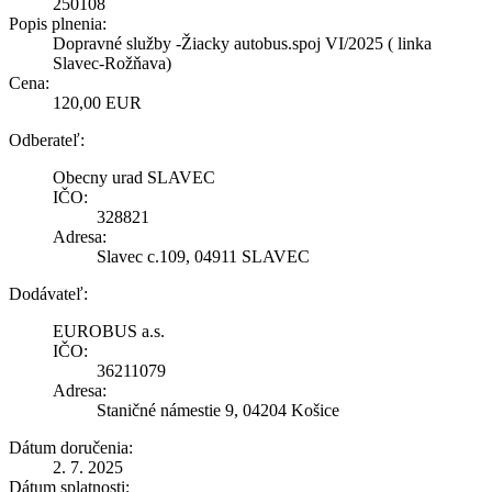
250108
Popis plnenia:
Dopravné služby -Žiacky autobus.spoj VI/2025 ( linka
Slavec-Rožňava)
Cena:
120,00 EUR
Odberateľ:
Obecny urad SLAVEC
IČO:
328821
Adresa:
Slavec c.109, 04911 SLAVEC
Dodávateľ:
EUROBUS a.s.
IČO:
36211079
Adresa:
Staničné námestie 9, 04204 Košice
Dátum doručenia:
2. 7. 2025
Dátum splatnosti: