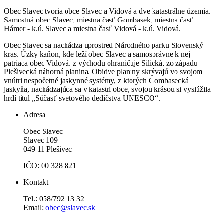
Obec Slavec tvoria obce Slavec a Vidová a dve katastrálne územia.
Samostná obec Slavec, miestna časť Gombasek, miestna časť
Hámor - k.ú. Slavec a miestna časť Vidová - k.ú. Vidová.
Obec Slavec sa nachádza uprostred Národného parku Slovenský
kras. Úzky kaňon, kde leží obec Slavec a samosprávne k nej
patriaca obec Vidová, z východu ohraničuje Silická, zo západu
Plešivecká náhorná planina. Obidve planiny skrývajú vo svojom
vnútri nespočetné jaskynné systémy, z ktorých Gombasecká
jaskyňa, nachádzajúca sa v katastri obce, svojou krásou si vyslúžila
hrdí titul „Súčasť svetového dedičstva UNESCO“.
Adresa
Obec Slavec
Slavec 109
049 11 Plešivec
IČO: 00 328 821
Kontakt
Tel.: 058/792 13 32
Email:
obec@slavec.sk