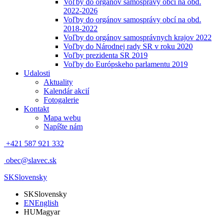
Voľby do orgánov samosprávy obcí na obd.
2022-2026
Voľby do orgánov samosprávy obcí na obd.
2018-2022
Voľby do orgánov samosprávnych krajov 2022
Voľby do Národnej rady SR v roku 2020
Voľby prezidenta SR 2019
Voľby do Európskeho parlamentu 2019
Udalosti
Aktuality
Kalendár akcií
Fotogalerie
Kontakt
Mapa webu
Napíšte nám
+421 587 921 332
obec@slavec.sk
SK
Slovensky
SK
Slovensky
EN
English
HU
Magyar