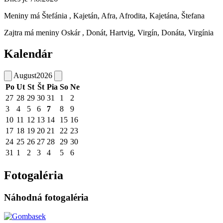
Meniny má
Štefánia
, Kajetán, Afra, Afrodita, Kajetána, Štefana
Zajtra má meniny
Oskár
, Donát, Hartvig, Virgín, Donáta, Virgínia
Kalendár
August
2026
Po
Ut
St
Št
Pia
So
Ne
27
28
29
30
31
1
2
3
4
5
6
7
8
9
10
11
12
13
14
15
16
17
18
19
20
21
22
23
24
25
26
27
28
29
30
31
1
2
3
4
5
6
Fotogaléria
Náhodná fotogaléria