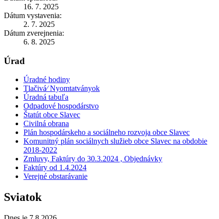
16. 7. 2025
Dátum vystavenia:
2. 7. 2025
Dátum zverejnenia:
6. 8. 2025
Úrad
Úradné hodiny
Tlačivá⁄ Nyomtatványok
Úradná tabuľa
Odpadové hospodárstvo
Štatút obce Slavec
Civilná obrana
Plán hospodárskeho a sociálneho rozvoja obce Slavec
Komunitný plán sociálnych služieb obce Slavec na obdobie
2018-2022
Zmluvy, Faktúry do 30.3.2024 , Objednávky
Faktúry od 1.4.2024
Verejné obstarávanie
Sviatok
Dnes je 7.8.2026