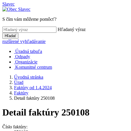
Slavec
S čím vám môžeme pomôcť?
Hľadaný výraz
Hľadať
rozšírené vyhľadávanie
Úradná tabuľa
Odpady
Organizácie
Komunitné centrum
Úvodná stránka
Úrad
Faktúry od 1.4.2024
Faktúry
Detail faktúry 250108
Detail faktúry 250108
Číslo faktúry: