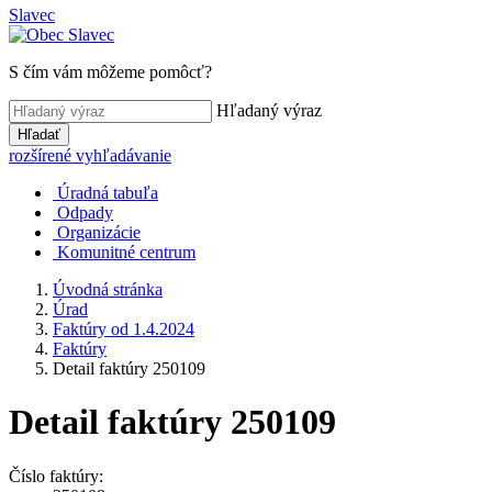
Slavec
S čím vám môžeme pomôcť?
Hľadaný výraz
Hľadať
rozšírené vyhľadávanie
Úradná tabuľa
Odpady
Organizácie
Komunitné centrum
Úvodná stránka
Úrad
Faktúry od 1.4.2024
Faktúry
Detail faktúry 250109
Detail faktúry 250109
Číslo faktúry: