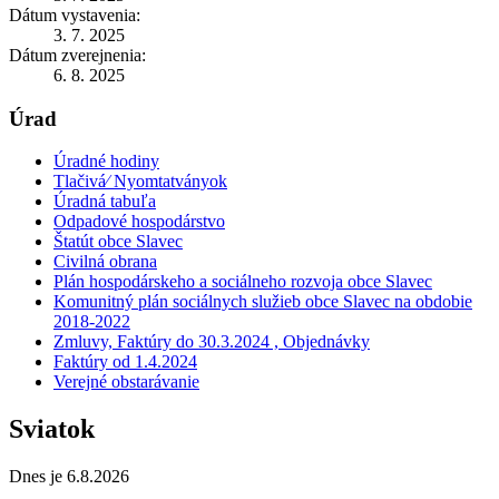
Dátum vystavenia:
3. 7. 2025
Dátum zverejnenia:
6. 8. 2025
Úrad
Úradné hodiny
Tlačivá⁄ Nyomtatványok
Úradná tabuľa
Odpadové hospodárstvo
Štatút obce Slavec
Civilná obrana
Plán hospodárskeho a sociálneho rozvoja obce Slavec
Komunitný plán sociálnych služieb obce Slavec na obdobie
2018-2022
Zmluvy, Faktúry do 30.3.2024 , Objednávky
Faktúry od 1.4.2024
Verejné obstarávanie
Sviatok
Dnes je 6.8.2026