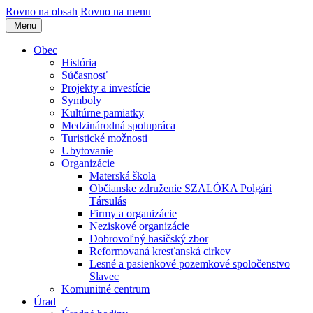
Rovno na obsah
Rovno na menu
Menu
Obec
História
Súčasnosť
Projekty a investície
Symboly
Kultúrne pamiatky
Medzinárodná spolupráca
Turistické možnosti
Ubytovanie
Organizácie
Materská škola
Občianske združenie SZALÓKA Polgári
Társulás
Firmy a organizácie
Neziskové organizácie
Dobrovoľný hasičský zbor
Reformovaná kresťanská cirkev
Lesné a pasienkové pozemkové spoločenstvo
Slavec
Komunitné centrum
Úrad