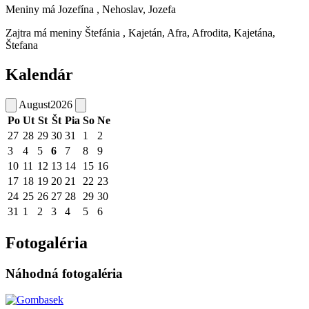
Meniny má
Jozefína
, Nehoslav, Jozefa
Zajtra má meniny
Štefánia
, Kajetán, Afra, Afrodita, Kajetána,
Štefana
Kalendár
August
2026
Po
Ut
St
Št
Pia
So
Ne
27
28
29
30
31
1
2
3
4
5
6
7
8
9
10
11
12
13
14
15
16
17
18
19
20
21
22
23
24
25
26
27
28
29
30
31
1
2
3
4
5
6
Fotogaléria
Náhodná fotogaléria