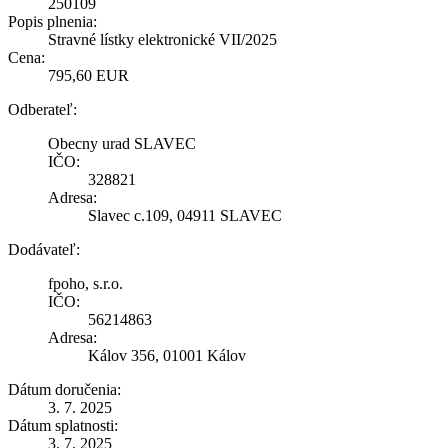
250109
Popis plnenia:
Stravné lístky elektronické VII/2025
Cena:
795,60 EUR
Odberateľ:
Obecny urad SLAVEC
IČO:
328821
Adresa:
Slavec c.109, 04911 SLAVEC
Dodávateľ:
fpoho, s.r.o.
IČO:
56214863
Adresa:
Kálov 356, 01001 Kálov
Dátum doručenia:
3. 7. 2025
Dátum splatnosti:
3. 7. 2025