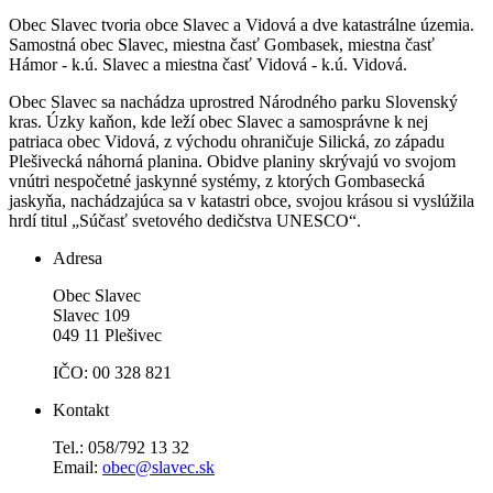
Obec Slavec tvoria obce Slavec a Vidová a dve katastrálne územia.
Samostná obec Slavec, miestna časť Gombasek, miestna časť
Hámor - k.ú. Slavec a miestna časť Vidová - k.ú. Vidová.
Obec Slavec sa nachádza uprostred Národného parku Slovenský
kras. Úzky kaňon, kde leží obec Slavec a samosprávne k nej
patriaca obec Vidová, z východu ohraničuje Silická, zo západu
Plešivecká náhorná planina. Obidve planiny skrývajú vo svojom
vnútri nespočetné jaskynné systémy, z ktorých Gombasecká
jaskyňa, nachádzajúca sa v katastri obce, svojou krásou si vyslúžila
hrdí titul „Súčasť svetového dedičstva UNESCO“.
Adresa
Obec Slavec
Slavec 109
049 11 Plešivec
IČO: 00 328 821
Kontakt
Tel.: 058/792 13 32
Email:
obec@slavec.sk