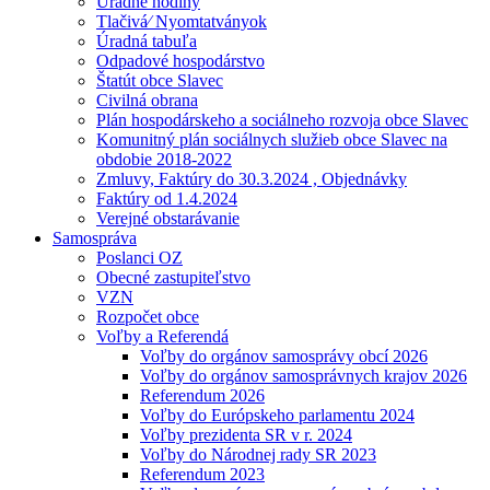
Úradné hodiny
Tlačivá⁄ Nyomtatványok
Úradná tabuľa
Odpadové hospodárstvo
Štatút obce Slavec
Civilná obrana
Plán hospodárskeho a sociálneho rozvoja obce Slavec
Komunitný plán sociálnych služieb obce Slavec na
obdobie 2018-2022
Zmluvy, Faktúry do 30.3.2024 , Objednávky
Faktúry od 1.4.2024
Verejné obstarávanie
Samospráva
Poslanci OZ
Obecné zastupiteľstvo
VZN
Rozpočet obce
Voľby a Referendá
Voľby do orgánov samosprávy obcí 2026
Voľby do orgánov samosprávnych krajov 2026
Referendum 2026
Voľby do Európskeho parlamentu 2024
Voľby prezidenta SR v r. 2024
Voľby do Národnej rady SR 2023
Referendum 2023