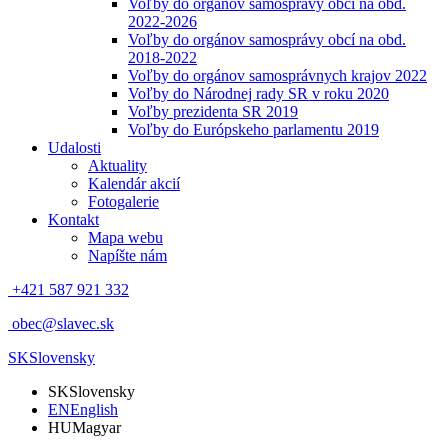
Voľby do orgánov samosprávy obcí na obd.
2022-2026
Voľby do orgánov samosprávy obcí na obd.
2018-2022
Voľby do orgánov samosprávnych krajov 2022
Voľby do Národnej rady SR v roku 2020
Voľby prezidenta SR 2019
Voľby do Európskeho parlamentu 2019
Udalosti
Aktuality
Kalendár akcií
Fotogalerie
Kontakt
Mapa webu
Napíšte nám
+421 587 921 332
obec@slavec.sk
SK
Slovensky
SK
Slovensky
EN
English
HU
Magyar