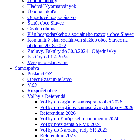
Úradné hodiny
Tlačivá⁄ Nyomtatványok
Úradná tabuľa
Odpadové hospodárstvo
Štatút obce Slavec
Civilná obrana
Plán hospodárskeho a sociálneho rozvoja obce Slavec
Komunitný plán sociálnych služieb obce Slavec na
obdobie 2018-2022
Zmluvy, Faktúry do 30.3.2024 , Objednávky
Faktúry od 1.4.2024
Verejné obstarávanie
Samospráva
Poslanci OZ
Obecné zastupiteľstvo
VZN
Rozpočet obce
Voľby a Referendá
Voľby do orgánov samosprávy obcí 2026
Voľby do orgánov samosprávnych krajov 2026
Referendum 2026
Voľby do Európskeho parlamentu 2024
Voľby prezidenta SR v r. 2024
Voľby do Národnej rady SR 2023
Referendum 2023