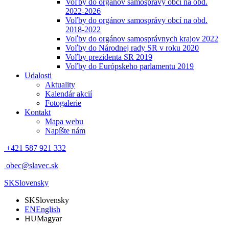
Voľby do orgánov samosprávy obcí na obd.
2022-2026
Voľby do orgánov samosprávy obcí na obd.
2018-2022
Voľby do orgánov samosprávnych krajov 2022
Voľby do Národnej rady SR v roku 2020
Voľby prezidenta SR 2019
Voľby do Európskeho parlamentu 2019
Udalosti
Aktuality
Kalendár akcií
Fotogalerie
Kontakt
Mapa webu
Napíšte nám
+421 587 921 332
obec@slavec.sk
SK
Slovensky
SK
Slovensky
EN
English
HU
Magyar