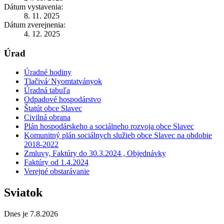
Dátum vystavenia:
8. 11. 2025
Dátum zverejnenia:
4. 12. 2025
Úrad
Úradné hodiny
Tlačivá⁄ Nyomtatványok
Úradná tabuľa
Odpadové hospodárstvo
Štatút obce Slavec
Civilná obrana
Plán hospodárskeho a sociálneho rozvoja obce Slavec
Komunitný plán sociálnych služieb obce Slavec na obdobie
2018-2022
Zmluvy, Faktúry do 30.3.2024 , Objednávky
Faktúry od 1.4.2024
Verejné obstarávanie
Sviatok
Dnes je 7.8.2026