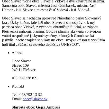
Obec Slavec tvoria obce Slavec a Vidová a dve katastrálne územia.
Samostná obec Slavec, miestna časť Gombasek, miestna časť
Hámor - k.ú. Slavec a miestna časť Vidová - k.ú. Vidová.
Obec Slavec sa nachádza uprostred Národného parku Slovenský
kras. Úzky kaňon, kde leží obec Slavec a samosprávne k nej
patriaca obec Vidová, z východu ohraničuje Silická, zo západu
Plešivecká náhorná planina. Obidve planiny skrývajú vo svojom
vnútri nespočetné jaskynné systémy, z ktorých Gombasecká
jaskyňa, nachádzajúca sa v katastri obce, svojou krásou si vyslúžila
hrdí titul „Súčasť svetového dedičstva UNESCO“.
Adresa
Obec Slavec
Slavec 109
049 11 Plešivec
IČO: 00 328 821
Kontakt
Tel.: 058/792 13 32
Email:
obec@slavec.sk
Starosta obce: Gejza Ambrúš