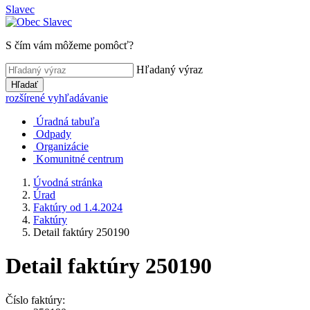
Slavec
S čím vám môžeme pomôcť?
Hľadaný výraz
Hľadať
rozšírené vyhľadávanie
Úradná tabuľa
Odpady
Organizácie
Komunitné centrum
Úvodná stránka
Úrad
Faktúry od 1.4.2024
Faktúry
Detail faktúry 250190
Detail faktúry 250190
Číslo faktúry: