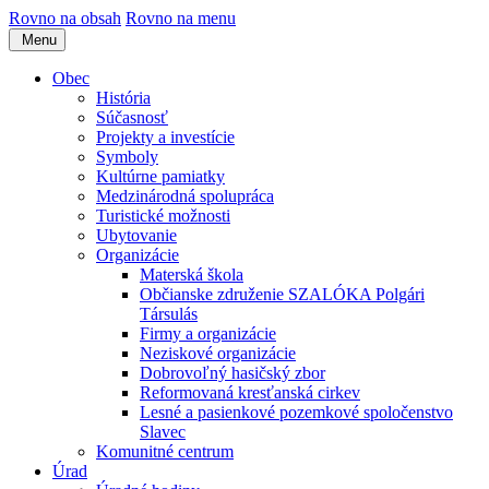
Rovno na obsah
Rovno na menu
Menu
Obec
História
Súčasnosť
Projekty a investície
Symboly
Kultúrne pamiatky
Medzinárodná spolupráca
Turistické možnosti
Ubytovanie
Organizácie
Materská škola
Občianske združenie SZALÓKA Polgári
Társulás
Firmy a organizácie
Neziskové organizácie
Dobrovoľný hasičský zbor
Reformovaná kresťanská cirkev
Lesné a pasienkové pozemkové spoločenstvo
Slavec
Komunitné centrum
Úrad