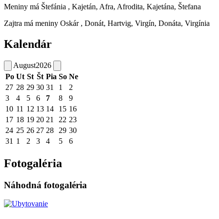
Meniny má
Štefánia
, Kajetán, Afra, Afrodita, Kajetána, Štefana
Zajtra má meniny
Oskár
, Donát, Hartvig, Virgín, Donáta, Virgínia
Kalendár
August
2026
Po
Ut
St
Št
Pia
So
Ne
27
28
29
30
31
1
2
3
4
5
6
7
8
9
10
11
12
13
14
15
16
17
18
19
20
21
22
23
24
25
26
27
28
29
30
31
1
2
3
4
5
6
Fotogaléria
Náhodná fotogaléria