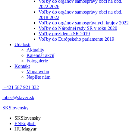
Voľby do orgánov samosprávy obcí na obd.
2022-2026
Voľby do orgánov samosprávy obcí na obd.
2018-2022
Voľby do orgánov samosprávnych krajov 2022
Voľby do Národnej rady SR v roku 2020
Voľby prezidenta SR 2019
Voľby do Európskeho parlamentu 2019
Udalosti
Aktuality
Kalendár akcií
Fotogalerie
Kontakt
Mapa webu
Napíšte nám
+421 587 921 332
obec@slavec.sk
SK
Slovensky
SK
Slovensky
EN
English
HU
Magyar