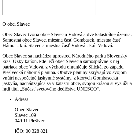
O obci Slavec
Obec Slavec tvoria obce Slavec a Vidová a dve katastrálne územia.
Samostná obec Slavec, miestna časť Gombasek, miestna časť
Hámor - k.ú. Slavec a miestna časť Vidová - k.ú. Vidová.
Obec Slavec sa nachádza uprostred Národného parku Slovenský
kras. Úzky kaňon, kde leží obec Slavec a samosprávne k nej
patriaca obec Vidová, z východu ohraničuje Silická, zo západu
Plešivecká náhorná planina. Obidve planiny skrývajú vo svojom
vnútri nespočetné jaskynné systémy, z ktorých Gombasecká
jaskyňa, nachádzajúca sa v katastri obce, svojou krásou si vyslúžila
hrdí titul „Súčasť svetového dedičstva UNESCO“.
Adresa
Obec Slavec
Slavec 109
049 11 Plešivec
IČO: 00 328 821