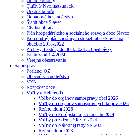
Úradné hodiny
Tlačivá⁄ Nyomtatványok
Úradná tabuľa
Odpadové hospodárstvo
Štatút obce Slavec
Civilná obrana
Plán hospodárskeho a sociálneho rozvoja obce Slavec
Komunitný plán sociálnych služieb obce Slavec na
obdobie 2018-2022
Zmluvy, Faktúry do 30.3.2024 , Objednávky
Faktúry od 1.4.2024
Verejné obstarávanie
Samospráva
Poslanci OZ
Obecné zastupiteľstvo
VZN
Rozpočet obce
Voľby a Referendá
Voľby do orgánov samosprávy obcí 2026
Voľby do orgánov samosprávnych krajov 2026
Referendum 2026
Voľby do Európskeho parlamentu 2024
Voľby prezidenta SR v r. 2024
Voľby do Národnej rady SR 2023
Referendum 2023