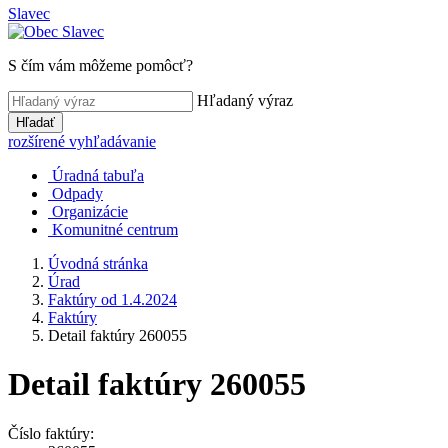
Slavec
S čím vám môžeme pomôcť?
Hľadaný výraz
Hľadať
rozšírené vyhľadávanie
Úradná tabuľa
Odpady
Organizácie
Komunitné centrum
Úvodná stránka
Úrad
Faktúry od 1.4.2024
Faktúry
Detail faktúry 260055
Detail faktúry 260055
Číslo faktúry: