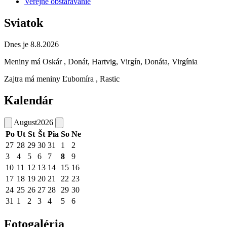
Verejné obstarávanie
Sviatok
Dnes je 8.8.2026
Meniny má
Oskár
, Donát, Hartvig, Virgín, Donáta, Virgínia
Zajtra má meniny
Ľubomíra
, Rastic
Kalendár
August
2026
Po
Ut
St
Št
Pia
So
Ne
27
28
29
30
31
1
2
3
4
5
6
7
8
9
10
11
12
13
14
15
16
17
18
19
20
21
22
23
24
25
26
27
28
29
30
31
1
2
3
4
5
6
Fotogaléria