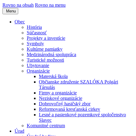
Rovno na obsah
Rovno na menu
Menu
Obec
História
Súčasnosť
Projekty a investície
Symboly
Kultúrne pamiatky
Medzinárodná spolupráca
Turistické možnosti
Ubytovanie
Organizácie
Materská škola
Občianske združenie SZALÓKA Polgári
Társulás
Firmy a organizácie
Neziskové organizácie
Dobrovoľný hasičský zbor
Reformovaná kresťanská cirkev
Lesné a pasienkové pozemkové spoločenstvo
Slavec
Komunitné centrum
Úrad