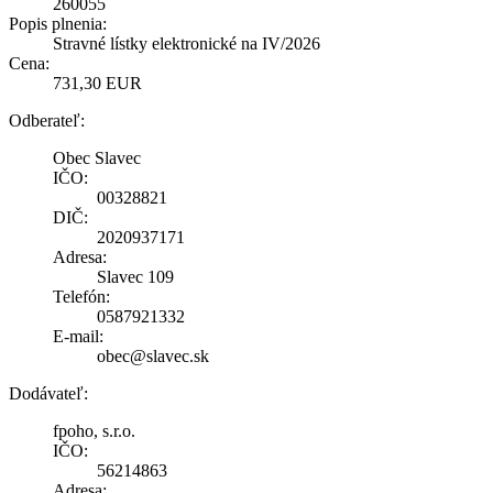
260055
Popis plnenia:
Stravné lístky elektronické na IV/2026
Cena:
731,30 EUR
Odberateľ:
Obec Slavec
IČO:
00328821
DIČ:
2020937171
Adresa:
Slavec 109
Telefón:
0587921332
E-mail:
obec@slavec.sk
Dodávateľ:
fpoho, s.r.o.
IČO:
56214863
Adresa: