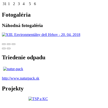
31
1
2
3
4
5
6
Fotogaléria
Náhodná fotogaléria
Triedenie odpadu
http://www.naturpack.sk
Projekty