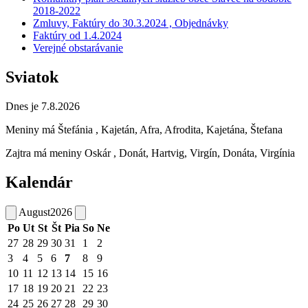
2018-2022
Zmluvy, Faktúry do 30.3.2024 , Objednávky
Faktúry od 1.4.2024
Verejné obstarávanie
Sviatok
Dnes je 7.8.2026
Meniny má
Štefánia
, Kajetán, Afra, Afrodita, Kajetána, Štefana
Zajtra má meniny
Oskár
, Donát, Hartvig, Virgín, Donáta, Virgínia
Kalendár
August
2026
Po
Ut
St
Št
Pia
So
Ne
27
28
29
30
31
1
2
3
4
5
6
7
8
9
10
11
12
13
14
15
16
17
18
19
20
21
22
23
24
25
26
27
28
29
30