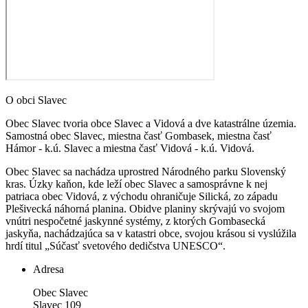
O obci Slavec
Obec Slavec tvoria obce Slavec a Vidová a dve katastrálne územia.
Samostná obec Slavec, miestna časť Gombasek, miestna časť
Hámor - k.ú. Slavec a miestna časť Vidová - k.ú. Vidová.
Obec Slavec sa nachádza uprostred Národného parku Slovenský
kras. Úzky kaňon, kde leží obec Slavec a samosprávne k nej
patriaca obec Vidová, z východu ohraničuje Silická, zo západu
Plešivecká náhorná planina. Obidve planiny skrývajú vo svojom
vnútri nespočetné jaskynné systémy, z ktorých Gombasecká
jaskyňa, nachádzajúca sa v katastri obce, svojou krásou si vyslúžila
hrdí titul „Súčasť svetového dedičstva UNESCO“.
Adresa
Obec Slavec
Slavec 109