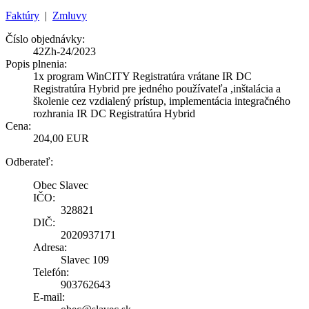
Faktúry
|
Zmluvy
Číslo objednávky:
42Zh-24/2023
Popis plnenia:
1x program WinCITY Registratúra vrátane IR DC
Registratúra Hybrid pre jedného používateľa ,inštalácia a
školenie cez vzdialený prístup, implementácia integračného
rozhrania IR DC Registratúra Hybrid
Cena:
204,00 EUR
Odberateľ:
Obec Slavec
IČO:
328821
DIČ:
2020937171
Adresa:
Slavec 109
Telefón:
903762643
E-mail: