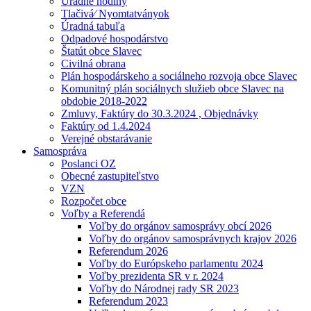
Úradné hodiny
Tlačivá⁄ Nyomtatványok
Úradná tabuľa
Odpadové hospodárstvo
Štatút obce Slavec
Civilná obrana
Plán hospodárskeho a sociálneho rozvoja obce Slavec
Komunitný plán sociálnych služieb obce Slavec na
obdobie 2018-2022
Zmluvy, Faktúry do 30.3.2024 , Objednávky
Faktúry od 1.4.2024
Verejné obstarávanie
Samospráva
Poslanci OZ
Obecné zastupiteľstvo
VZN
Rozpočet obce
Voľby a Referendá
Voľby do orgánov samosprávy obcí 2026
Voľby do orgánov samosprávnych krajov 2026
Referendum 2026
Voľby do Európskeho parlamentu 2024
Voľby prezidenta SR v r. 2024
Voľby do Národnej rady SR 2023
Referendum 2023