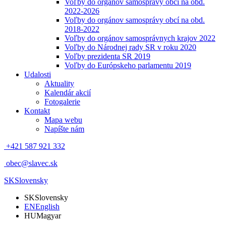
Voľby do orgánov samosprávy obcí na obd.
2022-2026
Voľby do orgánov samosprávy obcí na obd.
2018-2022
Voľby do orgánov samosprávnych krajov 2022
Voľby do Národnej rady SR v roku 2020
Voľby prezidenta SR 2019
Voľby do Európskeho parlamentu 2019
Udalosti
Aktuality
Kalendár akcií
Fotogalerie
Kontakt
Mapa webu
Napíšte nám
+421 587 921 332
obec@slavec.sk
SK
Slovensky
SK
Slovensky
EN
English
HU
Magyar