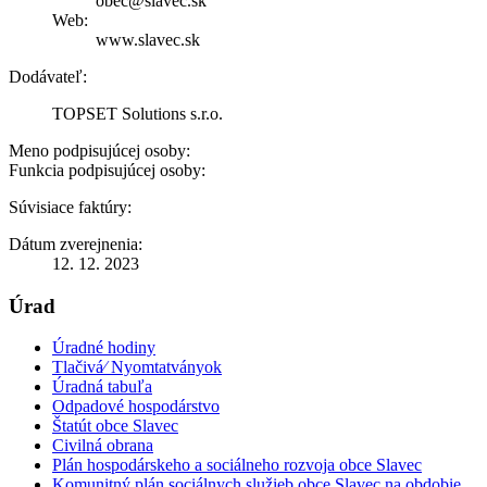
obec@slavec.sk
Web:
www.slavec.sk
Dodávateľ:
TOPSET Solutions s.r.o.
Meno podpisujúcej osoby:
Funkcia podpisujúcej osoby:
Súvisiace faktúry:
Dátum zverejnenia:
12. 12. 2023
Úrad
Úradné hodiny
Tlačivá⁄ Nyomtatványok
Úradná tabuľa
Odpadové hospodárstvo
Štatút obce Slavec
Civilná obrana
Plán hospodárskeho a sociálneho rozvoja obce Slavec
Komunitný plán sociálnych služieb obce Slavec na obdobie