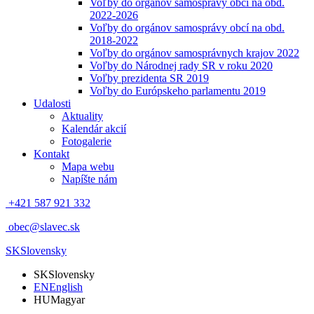
Voľby do orgánov samosprávy obcí na obd.
2022-2026
Voľby do orgánov samosprávy obcí na obd.
2018-2022
Voľby do orgánov samosprávnych krajov 2022
Voľby do Národnej rady SR v roku 2020
Voľby prezidenta SR 2019
Voľby do Európskeho parlamentu 2019
Udalosti
Aktuality
Kalendár akcií
Fotogalerie
Kontakt
Mapa webu
Napíšte nám
+421 587 921 332
obec@slavec.sk
SK
Slovensky
SK
Slovensky
EN
English
HU
Magyar