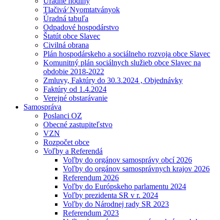
Úradné hodiny
Tlačivá⁄ Nyomtatványok
Úradná tabuľa
Odpadové hospodárstvo
Štatút obce Slavec
Civilná obrana
Plán hospodárskeho a sociálneho rozvoja obce Slavec
Komunitný plán sociálnych služieb obce Slavec na
obdobie 2018-2022
Zmluvy, Faktúry do 30.3.2024 , Objednávky
Faktúry od 1.4.2024
Verejné obstarávanie
Samospráva
Poslanci OZ
Obecné zastupiteľstvo
VZN
Rozpočet obce
Voľby a Referendá
Voľby do orgánov samosprávy obcí 2026
Voľby do orgánov samosprávnych krajov 2026
Referendum 2026
Voľby do Európskeho parlamentu 2024
Voľby prezidenta SR v r. 2024
Voľby do Národnej rady SR 2023
Referendum 2023