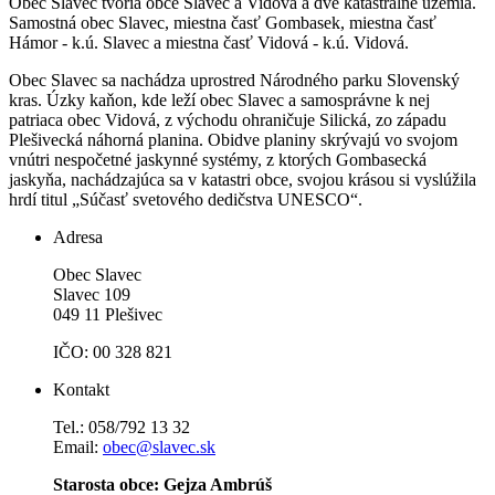
Obec Slavec tvoria obce Slavec a Vidová a dve katastrálne územia.
Samostná obec Slavec, miestna časť Gombasek, miestna časť
Hámor - k.ú. Slavec a miestna časť Vidová - k.ú. Vidová.
Obec Slavec sa nachádza uprostred Národného parku Slovenský
kras. Úzky kaňon, kde leží obec Slavec a samosprávne k nej
patriaca obec Vidová, z východu ohraničuje Silická, zo západu
Plešivecká náhorná planina. Obidve planiny skrývajú vo svojom
vnútri nespočetné jaskynné systémy, z ktorých Gombasecká
jaskyňa, nachádzajúca sa v katastri obce, svojou krásou si vyslúžila
hrdí titul „Súčasť svetového dedičstva UNESCO“.
Adresa
Obec Slavec
Slavec 109
049 11 Plešivec
IČO: 00 328 821
Kontakt
Tel.: 058/792 13 32
Email:
obec@slavec.sk
Starosta obce: Gejza Ambrúš