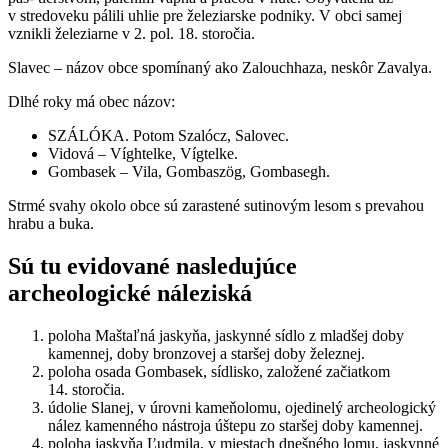
v stredoveku pálili uhlie pre železiarske podniky. V obci samej
vznikli železiarne v 2. pol. 18. storočia.
Slavec – názov obce spomínaný ako Zalouchhaza, neskôr Zavalya.
Dlhé roky má obec názov:
SZÁLÓKA. Potom Szalócz, Salovec.
Vidová – Víghtelke, Vígtelke.
Gombasek – Vila, Gombaszög, Gombasegh.
Strmé svahy okolo obce sú zarastené sutinovým lesom s prevahou
hrabu a buka.
Sú tu evidované nasledujúce
archeologické náleziská
poloha Maštaľná jaskyňa, jaskynné sídlo z mladšej doby
kamennej, doby bronzovej a staršej doby železnej.
poloha osada Gombasek, sídlisko, založené začiatkom
14. storočia.
údolie Slanej, v úrovni kameňolomu, ojedinelý archeologický
nález kamenného nástroja úštepu zo staršej doby kamennej.
poloha jaskyňa Ľudmila, v miestach dnešného lomu, jaskynné