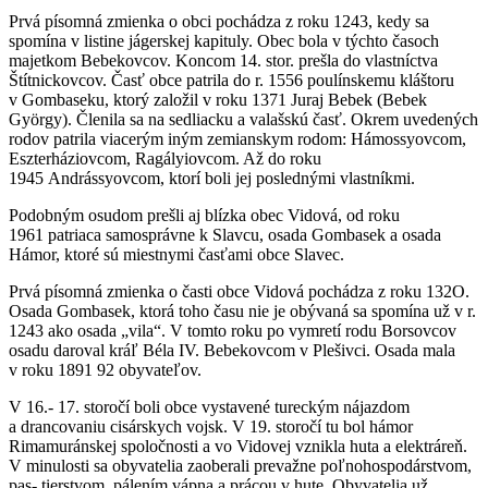
Prvá písomná zmienka o obci pochádza z roku 1243, kedy sa
spomína v listine jágerskej kapituly. Obec bola v týchto časoch
majetkom Bebekovcov. Koncom 14. stor. prešla do vlastníctva
Štítnickovcov. Časť obce patrila do r. 1556 poulínskemu kláštoru
v Gombaseku, ktorý založil v roku 1371 Juraj Bebek (Bebek
György). Členila sa na sedliacku a valašskú časť. Okrem uvedených
rodov patrila viacerým iným zemianskym rodom: Hámossyovcom,
Eszterháziovcom, Ragályiovcom. Až do roku
1945 Andrássyovcom, ktorí boli jej poslednými vlastníkmi.
Podobným osudom prešli aj blízka obec Vidová, od roku
1961 patriaca samosprávne k Slavcu, osada Gombasek a osada
Hámor, ktoré sú miestnymi časťami obce Slavec.
Prvá písomná zmienka o časti obce Vidová pochádza z roku 132O.
Osada Gombasek, ktorá toho času nie je obývaná sa spomína už v r.
1243 ako osada „vila“. V tomto roku po vymretí rodu Borsovcov
osadu daroval kráľ Béla IV. Bebekovcom v Plešivci. Osada mala
v roku 1891 92 obyvateľov.
V 16.- 17. storočí boli obce vystavené tureckým nájazdom
a drancovaniu cisárskych vojsk. V 19. storočí tu bol hámor
Rimamuránskej spoločnosti a vo Vidovej vznikla huta a elektráreň.
V minulosti sa obyvatelia zaoberali prevažne poľnohospodárstvom,
pas- tierstvom, pálením vápna a prácou v hute. Obyvatelia už