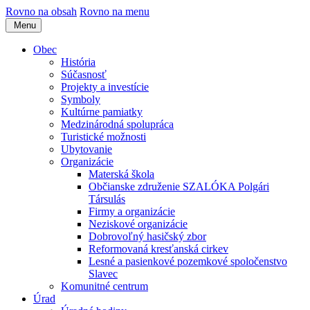
Rovno na obsah
Rovno na menu
Menu
Obec
História
Súčasnosť
Projekty a investície
Symboly
Kultúrne pamiatky
Medzinárodná spolupráca
Turistické možnosti
Ubytovanie
Organizácie
Materská škola
Občianske združenie SZALÓKA Polgári
Társulás
Firmy a organizácie
Neziskové organizácie
Dobrovoľný hasičský zbor
Reformovaná kresťanská cirkev
Lesné a pasienkové pozemkové spoločenstvo
Slavec
Komunitné centrum
Úrad