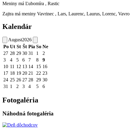
Meniny má
Ľubomíra
, Rastic
Zajtra má meniny
Vavrinec
, Lars, Laurenc, Laurus, Lorenc, Vavro
Kalendár
August
2026
Po
Ut
St
Št
Pia
So
Ne
27
28
29
30
31
1
2
3
4
5
6
7
8
9
10
11
12
13
14
15
16
17
18
19
20
21
22
23
24
25
26
27
28
29
30
31
1
2
3
4
5
6
Fotogaléria
Náhodná fotogaléria