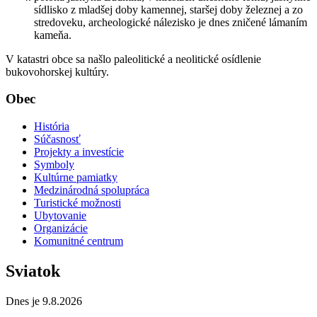
sídlisko z mladšej doby kamennej, staršej doby železnej a zo
stredoveku, archeologické nálezisko je dnes zničené lámaním
kameňa.
V katastri obce sa našlo paleolitické a neolitické osídlenie
bukovohorskej kultúry.
Obec
História
Súčasnosť
Projekty a investície
Symboly
Kultúrne pamiatky
Medzinárodná spolupráca
Turistické možnosti
Ubytovanie
Organizácie
Komunitné centrum
Sviatok
Dnes je 9.8.2026