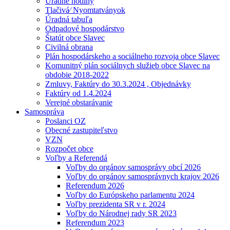
Úradné hodiny
Tlačivá⁄ Nyomtatványok
Úradná tabuľa
Odpadové hospodárstvo
Štatút obce Slavec
Civilná obrana
Plán hospodárskeho a sociálneho rozvoja obce Slavec
Komunitný plán sociálnych služieb obce Slavec na
obdobie 2018-2022
Zmluvy, Faktúry do 30.3.2024 , Objednávky
Faktúry od 1.4.2024
Verejné obstarávanie
Samospráva
Poslanci OZ
Obecné zastupiteľstvo
VZN
Rozpočet obce
Voľby a Referendá
Voľby do orgánov samosprávy obcí 2026
Voľby do orgánov samosprávnych krajov 2026
Referendum 2026
Voľby do Európskeho parlamentu 2024
Voľby prezidenta SR v r. 2024
Voľby do Národnej rady SR 2023
Referendum 2023