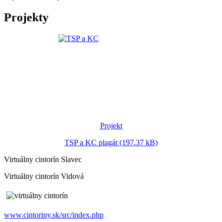
Projekty
Projekt
TSP a KC plagát (197.37 kB)
Virtuálny cintorín Slavec
Virtuálny cintorín Vidová
www.cintoriny.sk/src/index.php