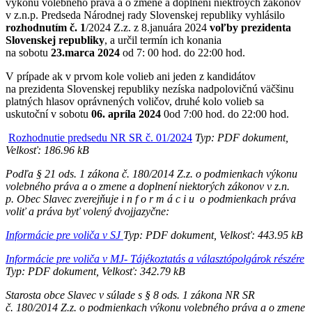
výkonu volebného práva a o zmene a doplnení niektroých zákonov
v z.n.p. Predseda Národnej rady Slovenskej republiky vyhlásilo
rozhodnutím č. 1
/2024 Z.z. z 8.januára 2024
voľby prezidenta
Slovenskej republiky
, a určil termín ich konania
na sobotu
23.marca 2024
od 7: 00 hod. do 22:00 hod.
V prípade ak v prvom kole volieb ani jeden z kandidátov
na prezidenta Slovenskej republiky nezíska nadpolovičnú väčšinu
platných hlasov oprávnených voličov, druhé kolo volieb sa
uskutoční v sobotu
06. apríla 2024
0od 7:00 hod. do 22:00 hod.
Rozhodnutie predsedu NR SR č. 01/2024
Typ: PDF dokument,
Velkosť: 186.96 kB
Podľa § 21 ods. 1 zákona č. 180/2014 Z.z. o podmienkach výkonu
volebného práva a o zmene a doplnení niektorých zákonov v z.n.
p. Obec Slavec zverejňuje i n f o r m á c i u o podmienkach práva
voliť a práva byť volený dvojjazyčne:
Informácie pre voliča v SJ
Typ: PDF dokument, Velkosť: 443.95 kB
Informácie pre voliča v MJ- Tájékoztatás a választópolgárok részére
Typ: PDF dokument, Velkosť: 342.79 kB
Starosta obce Slavec v súlade s § 8 ods. 1 zákona NR SR
č. 180/2014 Z.z. o podmienkach výkonu volebného práva a o zmene