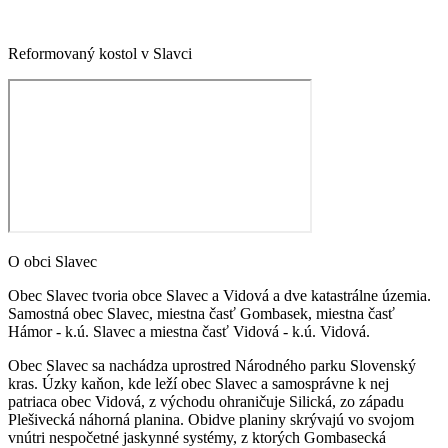
Reformovaný kostol v Slavci
O obci Slavec
Obec Slavec tvoria obce Slavec a Vidová a dve katastrálne územia.
Samostná obec Slavec, miestna časť Gombasek, miestna časť
Hámor - k.ú. Slavec a miestna časť Vidová - k.ú. Vidová.
Obec Slavec sa nachádza uprostred Národného parku Slovenský
kras. Úzky kaňon, kde leží obec Slavec a samosprávne k nej
patriaca obec Vidová, z východu ohraničuje Silická, zo západu
Plešivecká náhorná planina. Obidve planiny skrývajú vo svojom
vnútri nespočetné jaskynné systémy, z ktorých Gombasecká