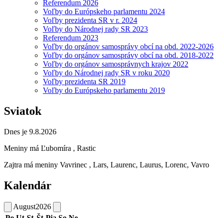
Referendum 2026
Voľby do Európskeho parlamentu 2024
Voľby prezidenta SR v r. 2024
Voľby do Národnej rady SR 2023
Referendum 2023
Voľby do orgánov samosprávy obcí na obd. 2022-2026
Voľby do orgánov samosprávy obcí na obd. 2018-2022
Voľby do orgánov samosprávnych krajov 2022
Voľby do Národnej rady SR v roku 2020
Voľby prezidenta SR 2019
Voľby do Európskeho parlamentu 2019
Sviatok
Dnes je 9.8.2026
Meniny má
Ľubomíra
, Rastic
Zajtra má meniny
Vavrinec
, Lars, Laurenc, Laurus, Lorenc, Vavro
Kalendár
August
2026
Po
Ut
St
Št
Pia
So
Ne