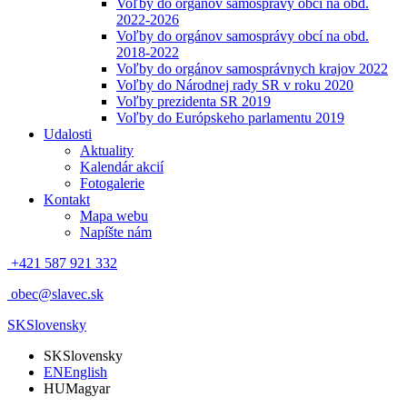
Voľby do orgánov samosprávy obcí na obd.
2022-2026
Voľby do orgánov samosprávy obcí na obd.
2018-2022
Voľby do orgánov samosprávnych krajov 2022
Voľby do Národnej rady SR v roku 2020
Voľby prezidenta SR 2019
Voľby do Európskeho parlamentu 2019
Udalosti
Aktuality
Kalendár akcií
Fotogalerie
Kontakt
Mapa webu
Napíšte nám
+421 587 921 332
obec@slavec.sk
SK
Slovensky
SK
Slovensky
EN
English
HU
Magyar