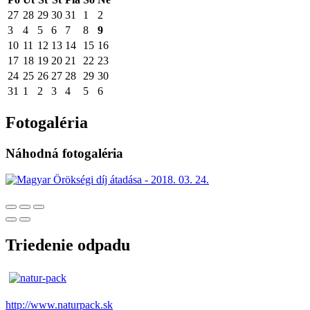
27
28
29
30
31
1
2
3
4
5
6
7
8
9
10
11
12
13
14
15
16
17
18
19
20
21
22
23
24
25
26
27
28
29
30
31
1
2
3
4
5
6
Fotogaléria
Náhodná fotogaléria
Triedenie odpadu
http://www.naturpack.sk