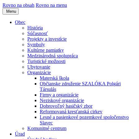
Rovno na obsah
Rovno na menu
Menu
Obec
História
Súčasnosť
Projekty a investície
Symboly
Kultúrne pamiatky
Medzinárodná spolupráca
Turistické možnosti
Ubytovanie
Organizácie
Materská škola
Občianske združenie SZALÓKA Polgári
Társulás
Firmy a organizácie
Neziskové organizácie
Dobrovoľný hasičský zbor
Reformovaná kresťanská cirkev
Lesné a pasienkové pozemkové spoločenstvo
Slavec
Komunitné centrum
Úrad