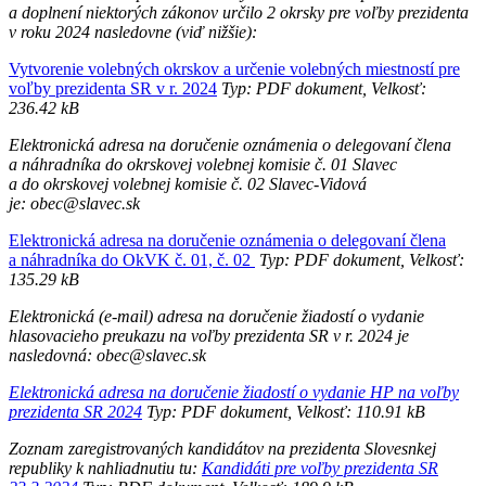
a doplnení niektorých zákonov určilo 2 okrsky pre voľby prezidenta
v roku 2024 nasledovne (viď nižšie):
Vytvorenie volebných okrskov a určenie volebných miestností pre
voľby prezidenta SR v r. 2024
Typ: PDF dokument, Velkosť:
236.42 kB
Elektronická adresa na doručenie oznámenia o delegovaní člena
a náhradníka do okrskovej volebnej komisie č. 01 Slavec
a do okrskovej volebnej komisie č. 02 Slavec-Vidová
je: obec@slavec.sk
Elektronická adresa na doručenie oznámenia o delegovaní člena
a náhradníka do OkVK č. 01, č. 02
Typ: PDF dokument, Velkosť:
135.29 kB
Elektronická (e-mail) adresa na doručenie žiadostí o vydanie
hlasovacieho preukazu na voľby prezidenta SR v r. 2024 je
nasledovná: obec@slavec.sk
Elektronická adresa na doručenie žiadostí o vydanie HP na voľby
prezidenta SR 2024
Typ: PDF dokument, Velkosť: 110.91 kB
Zoznam zaregistrovaných kandidátov na prezidenta Slovesnkej
republiky k nahliadnutiu tu:
Kandidáti pre voľby prezidenta SR