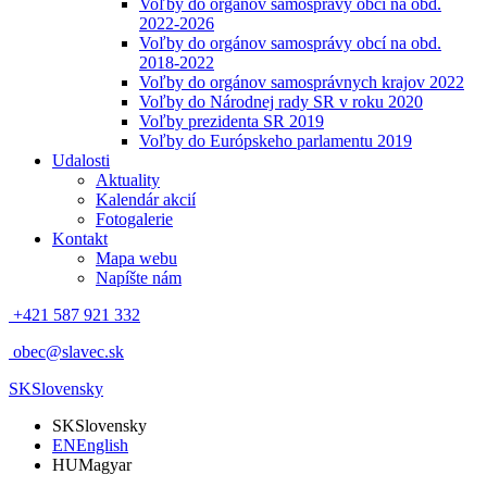
Voľby do orgánov samosprávy obcí na obd.
2022-2026
Voľby do orgánov samosprávy obcí na obd.
2018-2022
Voľby do orgánov samosprávnych krajov 2022
Voľby do Národnej rady SR v roku 2020
Voľby prezidenta SR 2019
Voľby do Európskeho parlamentu 2019
Udalosti
Aktuality
Kalendár akcií
Fotogalerie
Kontakt
Mapa webu
Napíšte nám
+421 587 921 332
obec@slavec.sk
SK
Slovensky
SK
Slovensky
EN
English
HU
Magyar