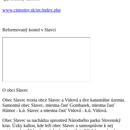
www.cintoriny.sk/src/index.php
Reformovaný kostol v Slavci
O obci Slavec
Obec Slavec tvoria obce Slavec a Vidová a dve katastrálne územia.
Samostná obec Slavec, miestna časť Gombasek, miestna časť
Hámor - k.ú. Slavec a miestna časť Vidová - k.ú. Vidová.
Obec Slavec sa nachádza uprostred Národného parku Slovenský
kras. Úzky kaňon, kde leží obec Slavec a samosprávne k nej