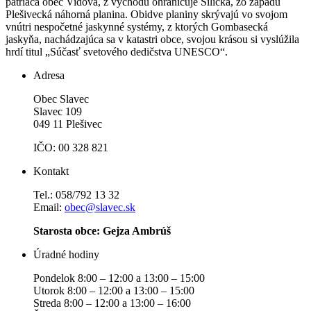
patriaca obec Vidová, z východu ohraničuje Silická, zo západu
Plešivecká náhorná planina. Obidve planiny skrývajú vo svojom
vnútri nespočetné jaskynné systémy, z ktorých Gombasecká
jaskyňa, nachádzajúca sa v katastri obce, svojou krásou si vyslúžila
hrdí titul „Súčasť svetového dedičstva UNESCO“.
Adresa
Obec Slavec
Slavec 109
049 11 Plešivec
IČO: 00 328 821
Kontakt
Tel.: 058/792 13 32
Email:
obec@slavec.sk
Starosta obce: Gejza Ambrúš
Úradné hodiny
Pondelok 8:00 – 12:00 a 13:00 – 15:00
Utorok 8:00 – 12:00 a 13:00 – 15:00
Streda 8:00 – 12:00 a 13:00 – 16:00