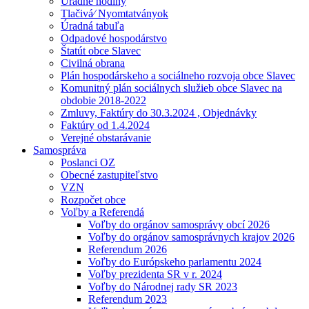
Úradné hodiny
Tlačivá⁄ Nyomtatványok
Úradná tabuľa
Odpadové hospodárstvo
Štatút obce Slavec
Civilná obrana
Plán hospodárskeho a sociálneho rozvoja obce Slavec
Komunitný plán sociálnych služieb obce Slavec na
obdobie 2018-2022
Zmluvy, Faktúry do 30.3.2024 , Objednávky
Faktúry od 1.4.2024
Verejné obstarávanie
Samospráva
Poslanci OZ
Obecné zastupiteľstvo
VZN
Rozpočet obce
Voľby a Referendá
Voľby do orgánov samosprávy obcí 2026
Voľby do orgánov samosprávnych krajov 2026
Referendum 2026
Voľby do Európskeho parlamentu 2024
Voľby prezidenta SR v r. 2024
Voľby do Národnej rady SR 2023
Referendum 2023