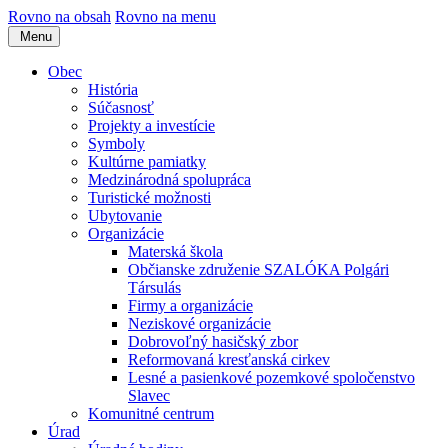
Rovno na obsah
Rovno na menu
Menu
Obec
História
Súčasnosť
Projekty a investície
Symboly
Kultúrne pamiatky
Medzinárodná spolupráca
Turistické možnosti
Ubytovanie
Organizácie
Materská škola
Občianske združenie SZALÓKA Polgári
Társulás
Firmy a organizácie
Neziskové organizácie
Dobrovoľný hasičský zbor
Reformovaná kresťanská cirkev
Lesné a pasienkové pozemkové spoločenstvo
Slavec
Komunitné centrum
Úrad