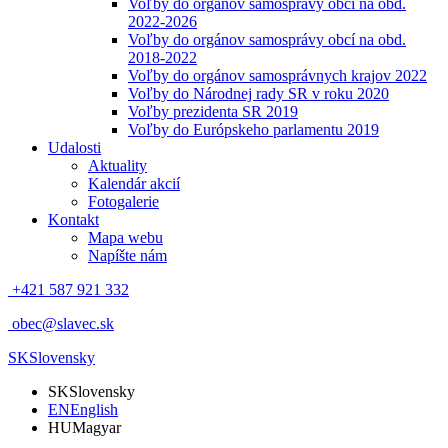
Voľby do orgánov samosprávy obcí na obd.
2022-2026
Voľby do orgánov samosprávy obcí na obd.
2018-2022
Voľby do orgánov samosprávnych krajov 2022
Voľby do Národnej rady SR v roku 2020
Voľby prezidenta SR 2019
Voľby do Európskeho parlamentu 2019
Udalosti
Aktuality
Kalendár akcií
Fotogalerie
Kontakt
Mapa webu
Napíšte nám
+421 587 921 332
obec@slavec.sk
SK
Slovensky
SK
Slovensky
EN
English
HU
Magyar