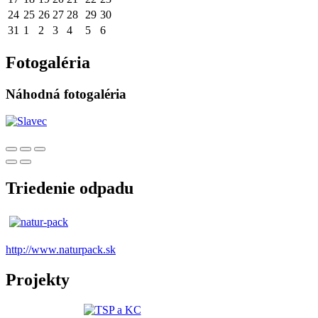
24
25
26
27
28
29
30
31
1
2
3
4
5
6
Fotogaléria
Náhodná fotogaléria
Triedenie odpadu
http://www.naturpack.sk
Projekty