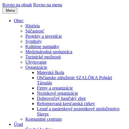
Rovno na obsah
Rovno na menu
Menu
Obec
História
Súčasnosť
Projekty a investície
Symboly
Kultúrne pamiatky
Medzinárodná spolupráca
Turistické možnosti
Ubytovanie
Organizácie
Materská škola
Občianske združenie SZALÓKA Polgári
Társulás
Firmy a organizácie
Neziskové organizácie
Dobrovoľný hasičský zbor
Reformovaná kresťanská cirkev
Lesné a pasienkové pozemkové spoločenstvo
Slavec
Komunitné centrum
Úrad