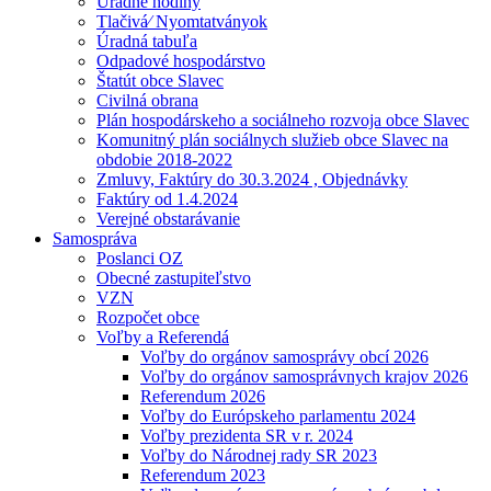
Úradné hodiny
Tlačivá⁄ Nyomtatványok
Úradná tabuľa
Odpadové hospodárstvo
Štatút obce Slavec
Civilná obrana
Plán hospodárskeho a sociálneho rozvoja obce Slavec
Komunitný plán sociálnych služieb obce Slavec na
obdobie 2018-2022
Zmluvy, Faktúry do 30.3.2024 , Objednávky
Faktúry od 1.4.2024
Verejné obstarávanie
Samospráva
Poslanci OZ
Obecné zastupiteľstvo
VZN
Rozpočet obce
Voľby a Referendá
Voľby do orgánov samosprávy obcí 2026
Voľby do orgánov samosprávnych krajov 2026
Referendum 2026
Voľby do Európskeho parlamentu 2024
Voľby prezidenta SR v r. 2024
Voľby do Národnej rady SR 2023
Referendum 2023