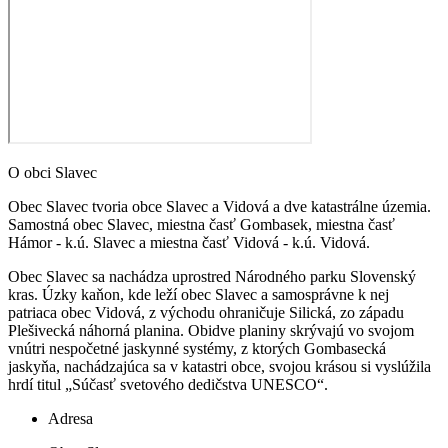
O obci Slavec
Obec Slavec tvoria obce Slavec a Vidová a dve katastrálne územia.
Samostná obec Slavec, miestna časť Gombasek, miestna časť
Hámor - k.ú. Slavec a miestna časť Vidová - k.ú. Vidová.
Obec Slavec sa nachádza uprostred Národného parku Slovenský
kras. Úzky kaňon, kde leží obec Slavec a samosprávne k nej
patriaca obec Vidová, z východu ohraničuje Silická, zo západu
Plešivecká náhorná planina. Obidve planiny skrývajú vo svojom
vnútri nespočetné jaskynné systémy, z ktorých Gombasecká
jaskyňa, nachádzajúca sa v katastri obce, svojou krásou si vyslúžila
hrdí titul „Súčasť svetového dedičstva UNESCO“.
Adresa