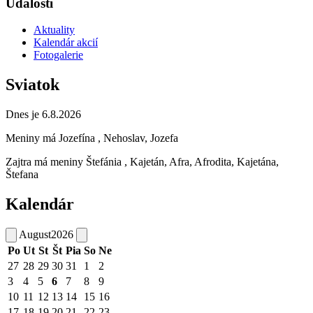
Udalosti
Aktuality
Kalendár akcií
Fotogalerie
Sviatok
Dnes je 6.8.2026
Meniny má
Jozefína
, Nehoslav, Jozefa
Zajtra má meniny
Štefánia
, Kajetán, Afra, Afrodita, Kajetána,
Štefana
Kalendár
August
2026
Po
Ut
St
Št
Pia
So
Ne
27
28
29
30
31
1
2
3
4
5
6
7
8
9
10
11
12
13
14
15
16
17
18
19
20
21
22
23