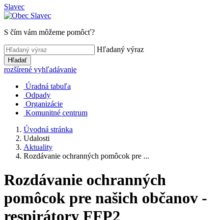
Slavec
S čím vám môžeme pomôcť?
Hľadaný výraz
Hľadať
rozšírené vyhľadávanie
Úradná tabuľa
Odpady
Organizácie
Komunitné centrum
Úvodná stránka
Udalosti
Aktuality
Rozdávanie ochranných pomôcok pre ...
Rozdávanie ochranných
pomôcok pre našich občanov -
respirátory FFP2