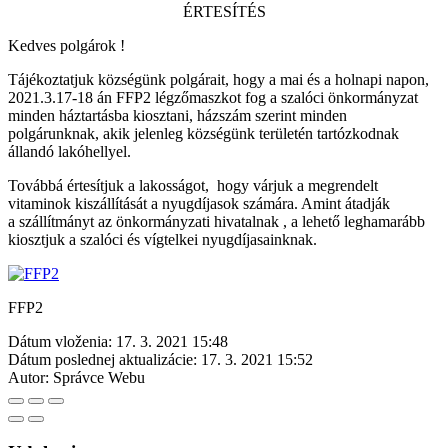
ÉRTESÍTÉS
Kedves polgárok !
Tájékoztatjuk községünk polgárait, hogy a mai és a holnapi napon,
2021.3.17-18 án FFP2 légzőmaszkot fog a szalóci önkormányzat
minden háztartásba kiosztani, házszám szerint minden
polgárunknak, akik jelenleg községünk területén tartózkodnak
állandó lakóhellyel.
Továbbá értesítjuk a lakosságot, hogy várjuk a megrendelt
vitaminok kiszállítását a nyugdíjasok számára. Amint átadják
a szállítmányt az önkormányzati hivatalnak , a lehető leghamarább
kiosztjuk a szalóci és vígtelkei nyugdíjasainknak.
FFP2
Dátum vloženia:
17. 3. 2021 15:48
Dátum poslednej aktualizácie:
17. 3. 2021 15:52
Autor:
Správce Webu