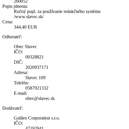
260052
Popis plnenia:
Ročný popl. za používanie redakčného systému
/www.slavec.sk/
Cena:
344,40 EUR
Odberateľ:
Obec Slavec
IČO:
00328821
DIČ:
2020937171
Adresa:
Slavec 109
Telefón:
0587921332
E-mail:
obec@slavec.sk
Dodávateľ:
Galileo Corporation s.r.o.
IČO:
47192941