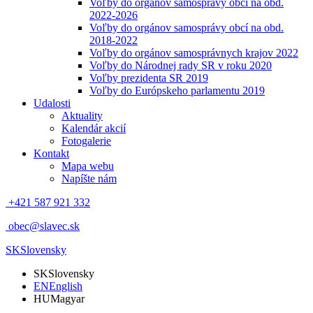
Voľby do orgánov samosprávy obcí na obd.
2022-2026
Voľby do orgánov samosprávy obcí na obd.
2018-2022
Voľby do orgánov samosprávnych krajov 2022
Voľby do Národnej rady SR v roku 2020
Voľby prezidenta SR 2019
Voľby do Európskeho parlamentu 2019
Udalosti
Aktuality
Kalendár akcií
Fotogalerie
Kontakt
Mapa webu
Napíšte nám
+421 587 921 332
obec@slavec.sk
SK
Slovensky
SK
Slovensky
EN
English
HU
Magyar