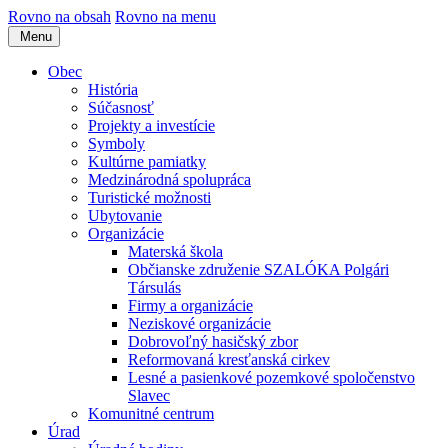
Rovno na obsah
Rovno na menu
Menu
Obec
História
Súčasnosť
Projekty a investície
Symboly
Kultúrne pamiatky
Medzinárodná spolupráca
Turistické možnosti
Ubytovanie
Organizácie
Materská škola
Občianske združenie SZALÓKA Polgári
Társulás
Firmy a organizácie
Neziskové organizácie
Dobrovoľný hasičský zbor
Reformovaná kresťanská cirkev
Lesné a pasienkové pozemkové spoločenstvo
Slavec
Komunitné centrum
Úrad