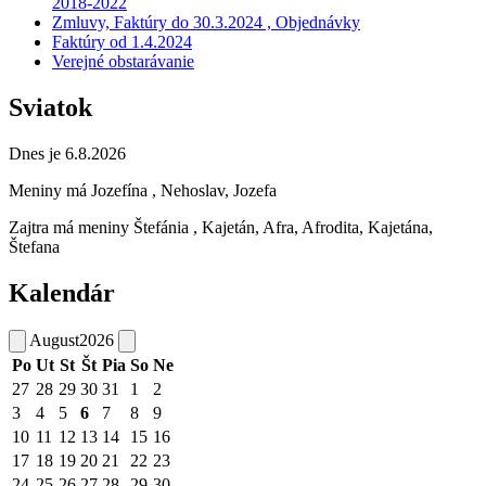
2018-2022
Zmluvy, Faktúry do 30.3.2024 , Objednávky
Faktúry od 1.4.2024
Verejné obstarávanie
Sviatok
Dnes je 6.8.2026
Meniny má
Jozefína
, Nehoslav, Jozefa
Zajtra má meniny
Štefánia
, Kajetán, Afra, Afrodita, Kajetána,
Štefana
Kalendár
August
2026
Po
Ut
St
Št
Pia
So
Ne
27
28
29
30
31
1
2
3
4
5
6
7
8
9
10
11
12
13
14
15
16
17
18
19
20
21
22
23
24
25
26
27
28
29
30