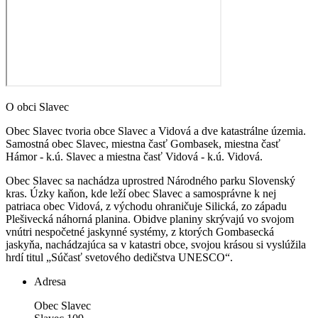
O obci Slavec
Obec Slavec tvoria obce Slavec a Vidová a dve katastrálne územia.
Samostná obec Slavec, miestna časť Gombasek, miestna časť
Hámor - k.ú. Slavec a miestna časť Vidová - k.ú. Vidová.
Obec Slavec sa nachádza uprostred Národného parku Slovenský
kras. Úzky kaňon, kde leží obec Slavec a samosprávne k nej
patriaca obec Vidová, z východu ohraničuje Silická, zo západu
Plešivecká náhorná planina. Obidve planiny skrývajú vo svojom
vnútri nespočetné jaskynné systémy, z ktorých Gombasecká
jaskyňa, nachádzajúca sa v katastri obce, svojou krásou si vyslúžila
hrdí titul „Súčasť svetového dedičstva UNESCO“.
Adresa
Obec Slavec