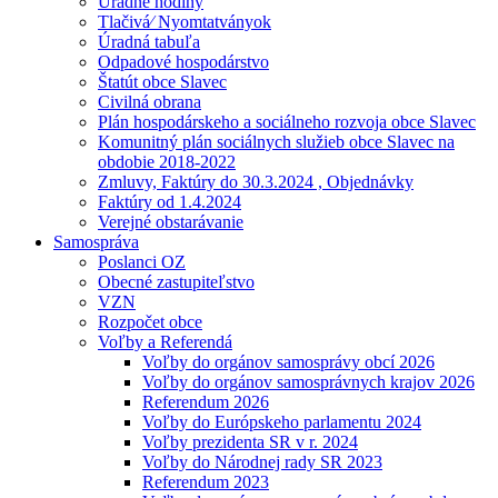
Úradné hodiny
Tlačivá⁄ Nyomtatványok
Úradná tabuľa
Odpadové hospodárstvo
Štatút obce Slavec
Civilná obrana
Plán hospodárskeho a sociálneho rozvoja obce Slavec
Komunitný plán sociálnych služieb obce Slavec na
obdobie 2018-2022
Zmluvy, Faktúry do 30.3.2024 , Objednávky
Faktúry od 1.4.2024
Verejné obstarávanie
Samospráva
Poslanci OZ
Obecné zastupiteľstvo
VZN
Rozpočet obce
Voľby a Referendá
Voľby do orgánov samosprávy obcí 2026
Voľby do orgánov samosprávnych krajov 2026
Referendum 2026
Voľby do Európskeho parlamentu 2024
Voľby prezidenta SR v r. 2024
Voľby do Národnej rady SR 2023
Referendum 2023