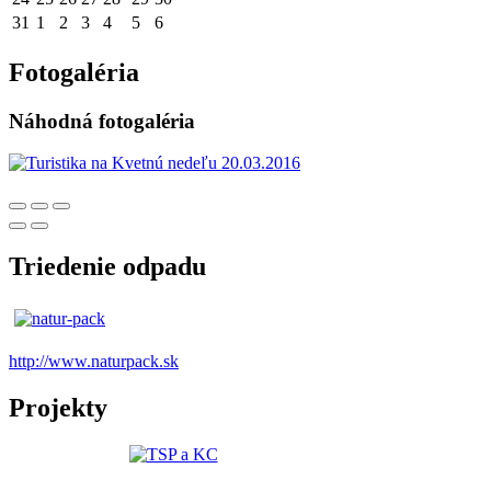
31
1
2
3
4
5
6
Fotogaléria
Náhodná fotogaléria
Triedenie odpadu
http://www.naturpack.sk
Projekty