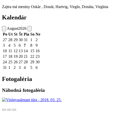
Zajtra má meniny
Oskár
, Donát, Hartvig, Virgín, Donáta, Virgínia
Kalendár
August
2026
Po
Ut
St
Št
Pia
So
Ne
27
28
29
30
31
1
2
3
4
5
6
7
8
9
10
11
12
13
14
15
16
17
18
19
20
21
22
23
24
25
26
27
28
29
30
31
1
2
3
4
5
6
Fotogaléria
Náhodná fotogaléria