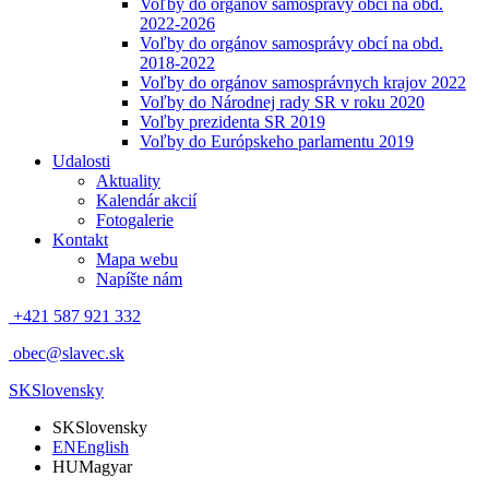
Voľby do orgánov samosprávy obcí na obd.
2022-2026
Voľby do orgánov samosprávy obcí na obd.
2018-2022
Voľby do orgánov samosprávnych krajov 2022
Voľby do Národnej rady SR v roku 2020
Voľby prezidenta SR 2019
Voľby do Európskeho parlamentu 2019
Udalosti
Aktuality
Kalendár akcií
Fotogalerie
Kontakt
Mapa webu
Napíšte nám
+421 587 921 332
obec@slavec.sk
SK
Slovensky
SK
Slovensky
EN
English
HU
Magyar