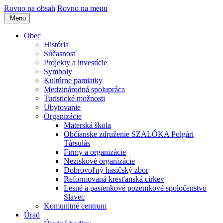
Rovno na obsah
Rovno na menu
Menu
Obec
História
Súčasnosť
Projekty a investície
Symboly
Kultúrne pamiatky
Medzinárodná spolupráca
Turistické možnosti
Ubytovanie
Organizácie
Materská škola
Občianske združenie SZALÓKA Polgári
Társulás
Firmy a organizácie
Neziskové organizácie
Dobrovoľný hasičský zbor
Reformovaná kresťanská cirkev
Lesné a pasienkové pozemkové spoločenstvo
Slavec
Komunitné centrum
Úrad