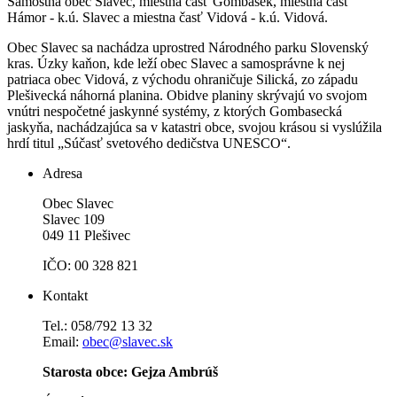
Samostná obec Slavec, miestna časť Gombasek, miestna časť
Hámor - k.ú. Slavec a miestna časť Vidová - k.ú. Vidová.
Obec Slavec sa nachádza uprostred Národného parku Slovenský
kras. Úzky kaňon, kde leží obec Slavec a samosprávne k nej
patriaca obec Vidová, z východu ohraničuje Silická, zo západu
Plešivecká náhorná planina. Obidve planiny skrývajú vo svojom
vnútri nespočetné jaskynné systémy, z ktorých Gombasecká
jaskyňa, nachádzajúca sa v katastri obce, svojou krásou si vyslúžila
hrdí titul „Súčasť svetového dedičstva UNESCO“.
Adresa
Obec Slavec
Slavec 109
049 11 Plešivec
IČO: 00 328 821
Kontakt
Tel.: 058/792 13 32
Email:
obec@slavec.sk
Starosta obce: Gejza Ambrúš