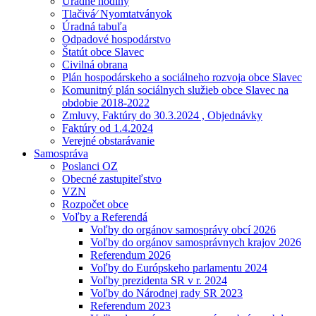
Úradné hodiny
Tlačivá⁄ Nyomtatványok
Úradná tabuľa
Odpadové hospodárstvo
Štatút obce Slavec
Civilná obrana
Plán hospodárskeho a sociálneho rozvoja obce Slavec
Komunitný plán sociálnych služieb obce Slavec na
obdobie 2018-2022
Zmluvy, Faktúry do 30.3.2024 , Objednávky
Faktúry od 1.4.2024
Verejné obstarávanie
Samospráva
Poslanci OZ
Obecné zastupiteľstvo
VZN
Rozpočet obce
Voľby a Referendá
Voľby do orgánov samosprávy obcí 2026
Voľby do orgánov samosprávnych krajov 2026
Referendum 2026
Voľby do Európskeho parlamentu 2024
Voľby prezidenta SR v r. 2024
Voľby do Národnej rady SR 2023
Referendum 2023