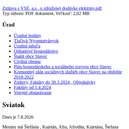
Zmluva s VSE, a.s . o združenej dodávke elektriny.pdf
Typ súboru: PDF dokument, Veľkosť: 2,02 MB
Úrad
Úradné hodiny
Tlačivá⁄ Nyomtatványok
Úradná tabuľa
Odpadové hospodárstvo
Štatút obce Slavec
Civilná obrana
Plán hospodárskeho a sociálneho rozvoja obce Slavec
Komunitný plán sociálnych služieb obce Slavec na obdobie
2018-2022
Zmluvy, Faktúry do 30.3.2024 , Objednávky
Faktúry od 1.4.2024
Verejné obstarávanie
Sviatok
Dnes je 7.8.2026
Meniny má
Štefánia
, Kajetán, Afra, Afrodita, Kajetána, Štefana